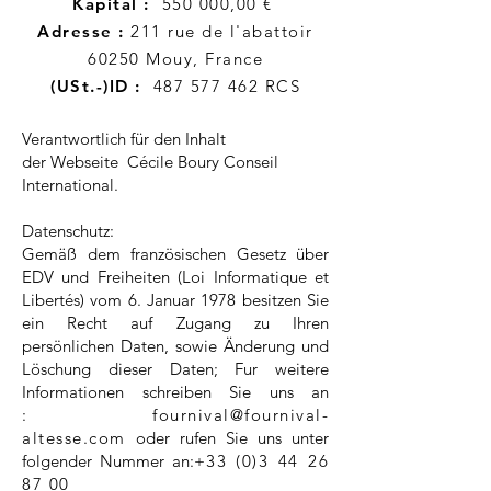
Kapital :
550 000,00 €
Adresse :
211 rue de l'abattoir
60250 Mouy, France
(USt.-)ID :
487 577 462 RCS
Verantwortlich für den Inhalt
der Webseite Cécile Boury Conseil
International.
Datenschutz:
Gemäß dem französischen Gesetz über
EDV und Freiheiten (Loi Informatique et
Libertés) vom 6. Januar 1978 besitzen Sie
ein Recht auf Zugang zu Ihren
persönlichen Daten, sowie Änderung und
Löschung dieser Daten; Fur weitere
Informationen schreiben Sie uns an
:
fournival@fournival-
altesse.com
oder rufen Sie uns unter
folgender Nummer an:
+33 (0)3 44 26
87 00