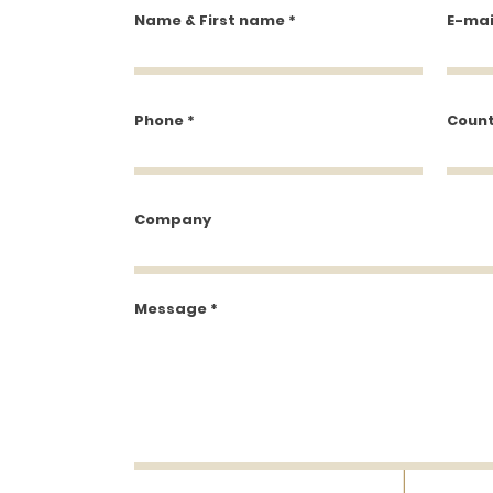
Name & First name
E-mai
Phone
Count
Company
Message